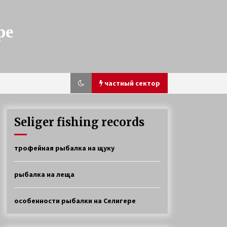
ре
частный сектор
Seliger fishing records
Ловля окуня и щуки на Селигере
трофейная рыбалка на щуку
4 года ago
рыбалка на леща
Прибрежная щука
6 лет ago
особенности рыбалки на Селигере