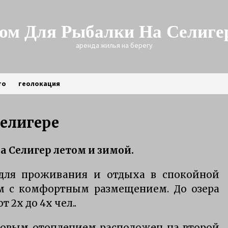
ом Для Рыбалки На Селиге
аренда жилья на берегу
то
геолокация
Селигере
Трофейная щука зимой
ра Селигер летом и зимой.
3 года ago
 для проживания и отдыха в спокойной
м с комфортным размещением. До озера
Рыбалка на Селигере на щуку
6 лет ago
 2х до 4х чел..
зовым отоплением расположен на второй