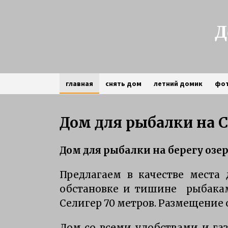
Skip
to
content
Д
главная
снять дом
летний домик
фо
частный сектор
Дом для рыбалки на 
зимняя рыбалка на щуку на
Дом для рыбалки
на берегу озе
Селигере
3 года ago
Предлагаем в качестве места
обстановке и тишине рыбака
Особенности рыбалки на
Селигере
Селигер 70 метров. Размещение от
6 лет ago
Дом со всеми удобствами и га