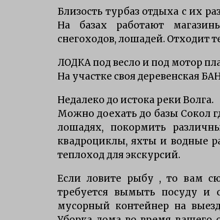
Близость турбаз отдыха с их р
На базах работают магазины
снегоходов, лошадей. Отходит т
ЛОДКА под весло и под мотор пл
На участке своя деревенская БАН
Недалеко до истока реки Волга.
Можно доехать до базы Сокол г
лошадях, покормить различн
квадроциклы, яхты и водные р
теплоход для экскурсий.
Если ловите рыбу , то вам с
требуется вымыть посуду и 
мусорный контейнер на выезде
Уборка дома во время вашего 