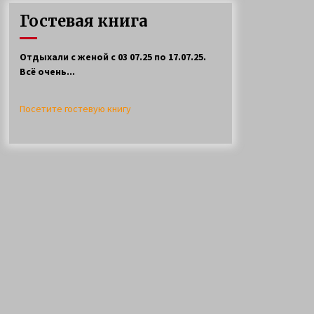
ловли щуки спинингом на
Гостевая книга
селигере
11 лет ago
Отдыхали с женой с 03 07.25 по 17.07.25.
Всё очень...
Посетите гостевую книгу