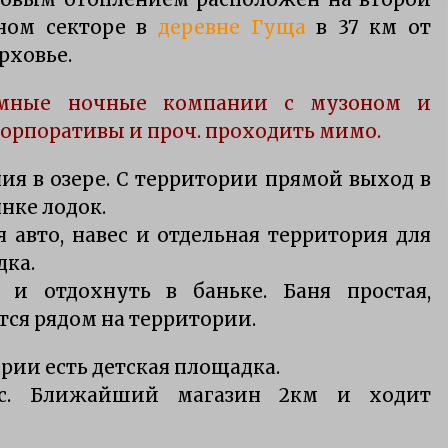
Приманки для щуки зимой
тном секторе в
деревне Гуща
в 37 км от
7 лет ago
рховье.
умные ночные компании с музоном и
е
особенности ловли щуки
тролингом на селигере
орпоративы и проч. проходить мимо.
15 лет ago
ия в озере. С территории прямой выход в
янке лодок.
я авто, навес и отдельная территория для
дка.
 и отдохнуть в баньке. Баня простая,
тся рядом на территории.
рии есть детская площадка.
с. Ближайший магазин 2км и ходит