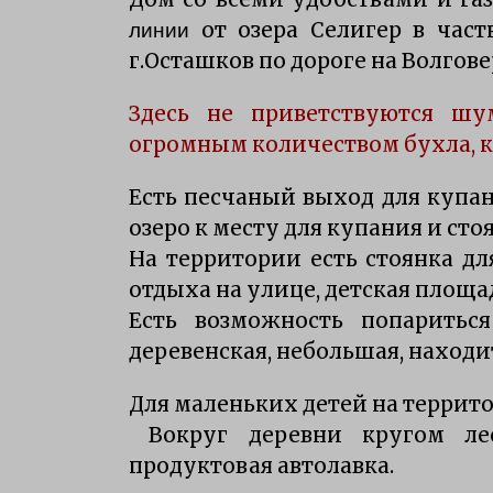
Особенности характера щуки
от озера Селигер в час
линии
7 лет ago
г.Осташков по дороге на Волгове
Здесь не приветствуются ш
рыбалка осенью на щуку Селигер
12 лет ago
огромным количеством бухла, к
Есть песчаный выход для купан
озеро к месту для купания и сто
На территории есть стоянка дл
отдыха на улице, детская площа
Есть возможность попариться
деревенская, небольшая, находи
Для маленьких детей на террито
Вокруг деревни кругом ле
продуктовая автолавка.