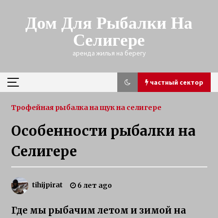
Skip
to
Дом Для Рыбалки На
content
Селигере
аренда жилья на берегу
частный сектор
частный сектор
Трофейная рыбалка на щук на селигере
Особенности рыбалки на
зимняя рыбалка на щуку на Селигере
Селигере
3 года ago
Трофейная щука зимой
tihijpirat
6 лет ago
3 года ago
Где мы рыбачим летом и зимой на