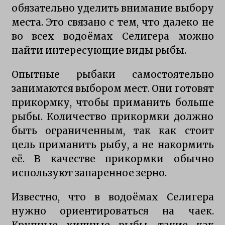
обязательно уделить внимание выбору
Приманки для щуки зимой
места. Это связано с тем, что далеко не
7 лет ago
во всех водоёмах Селигера можно
найти интересующие виды рыбы.
ловли щуки спинингом на селигере
11 лет ago
Опытные рыбаки самостоятельно
занимаются выбором мест. Они готовят
прикормку, чтобы приманить больше
рыбалка осенью на щуку Селигере
12 лет ago
рыбы. Количество прикормки должно
быть ограниченным, так как стоит
цель приманить рыбу, а не накормить
особенности ловли щуки тролингом на
селигере
её. В качестве прикормки обычно
15 лет ago
используют запаренное зерно.
Известно, что в водоёмах Селигера
нужно ориентироваться на чаек.