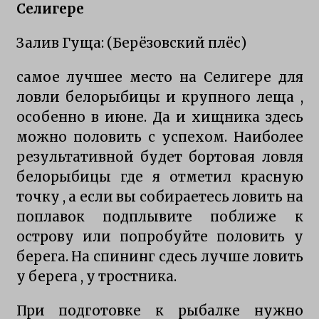
Селигере
Ловля окуня и щуки на Селигере
4 года ago
Залив Гуща:
(Берёзовский плёс)
самое лучшее место на Селигере для
Особенности рыбалки на Селигере
6 лет ago
ловли белорыбицы и крупного леща ,
особенно в июне. Да и хищника здесь
можно половить с успехом.
Наиболее
Рыбалка на Селигере на щуку
результативной будет бортовая ловля
6 лет ago
белорыбицы где я отметил красную
точку , а если вы собираетесь ловить на
Прибрежная щука
поплавок подплывите поближе к
6 лет ago
острову или попробуйте половить у
берега. На спининг сдесь лучше ловить
Особенности характера щуки
у берега , у тростника.
7 лет ago
При подготовке к рыбалке нужно