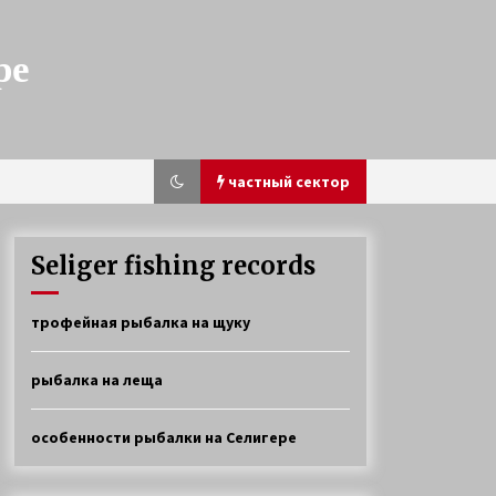
ре
частный сектор
Seliger fishing records
Ловля окуня и щуки на Селигере
трофейная рыбалка на щуку
4 года ago
рыбалка на леща
Прибрежная щука
6 лет ago
особенности рыбалки на Селигере