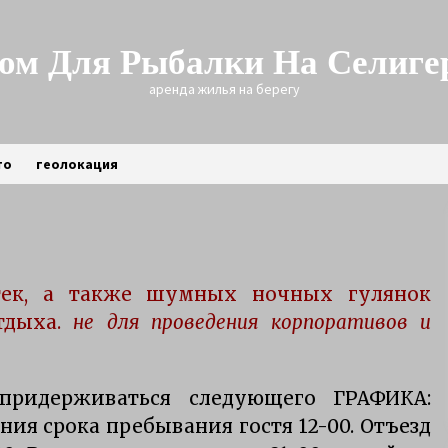
ом Для Рыбалки На Селиге
аренда жилья на берегу
то
геолокация
Трофейная щука зимой
ек, а также шумных ночных гулянок
3 года ago
тдыха.
не для проведения корпоративов и
Рыбалка на Селигере на щуку
6 лет ago
ридерживаться следующего ГРАФИКА:
ния срока пребывания гостя 12-00. Отъезд