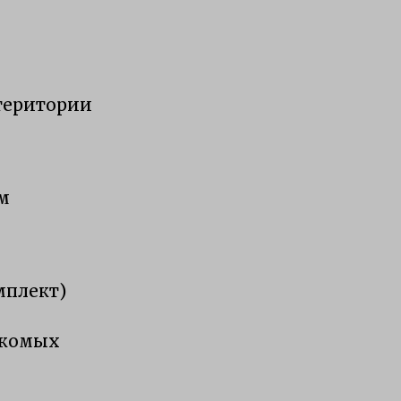
 територии
м
мплект)
екомых