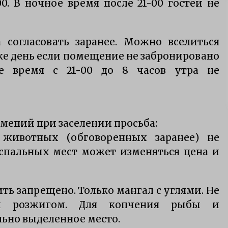
-00. В ночное время после 21-00 гостей не
Приманки для щуки зимой
7 лет ago
согласовать заранее. Можно вселиться
е
особенности ловли щуки
 же день если помещение не забронировано
тролингом на селигере
е время с 21-00 до 8 часов утра не
15 лет ago
умений при заселении просьба:
и животных (обговоренных заранее) не
 спальных мест может изменяться цена и
ить запрещено. Только мангал с углями. Не
 и розжигом. Для копчения рыбы и
льно выделенное место.