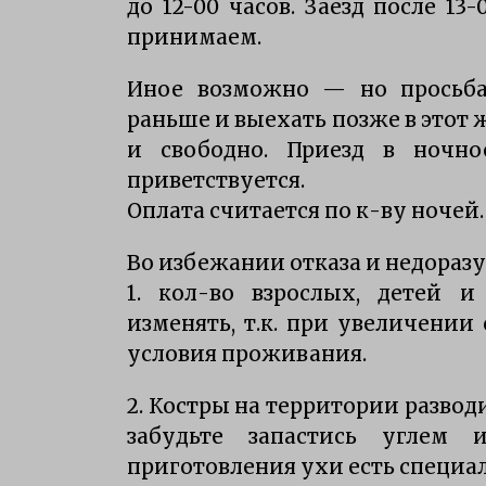
до 12-00 часов. Заезд после 13
Особенности характера щуки
принимаем.
7 лет ago
Иное возможно — но просьба 
рыбалка осенью на щуку Селигер
раньше и выехать позже в этот
12 лет ago
и свободно. Приезд в ночно
приветствуется.
Оплата считается по к-ву ночей.
Во избежании отказа и недораз
1. кол-во взрослых, детей 
изменять, т.к. при увеличении
условия проживания.
2. Костры на территории развод
забудьте запастись углем
приготовления ухи есть специа