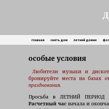
Skip
to
content
Д
главная
снять дом
летний домик
фо
частный сектор
особые условия
зимняя рыбалка на щуку на
Любители музыки и дискот
Селигере
3 года ago
бронируйте места на базах о
празднования.
Особенности рыбалки на
Селигере
Просьба в ЛЕТНИЙ ПЕРИОД п
6 лет ago
Расчетный
час
начала и оконча