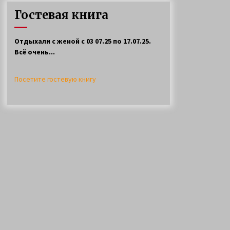
ловли щуки спинингом на
Гостевая книга
селигере
11 лет ago
Отдыхали с женой с 03 07.25 по 17.07.25.
Всё очень...
Посетите гостевую книгу