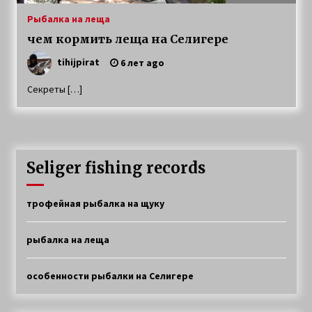
Ловля окуня и щуки на Селигере
Рыбалка на леща
4 года ago
чем кормить леща на Селигере
tihijpirat
6 лет ago
Особенности рыбалки на Селигере
Секреты […]
6 лет ago
Рыбалка на Селигере на щуку
6 лет ago
Seliger fishing records
Прибрежная щука
трофейная рыбалка на щуку
6 лет ago
рыбалка на леща
Особенности характера щуки
особенности рыбалки на Селигере
7 лет ago