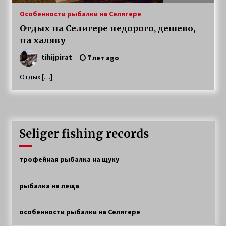
Ловля окуня и щуки на Селигере
Особенности рыбалки на Селигере
4 года ago
Отдых на Селигере недорого, дешево,
на халяву
Особенности рыбалки на Селигере
tihijpirat
7 лет ago
6 лет ago
Отдых […]
Рыбалка на Селигере на щуку
6 лет ago
Seliger fishing records
Прибрежная щука
6 лет ago
трофейная рыбалка на щуку
рыбалка на леща
Особенности характера щуки
7 лет ago
особенности рыбалки на Селигере