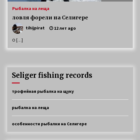
Ловля окуня и щуки на Селигере
Рыбалка на леща
4 года ago
ловля форели на Селигере
tihijpirat
12 лет ago
Особенности рыбалки на Селигере
О […]
6 лет ago
Рыбалка на Селигере на щуку
6 лет ago
Seliger fishing records
Прибрежная щука
трофейная рыбалка на щуку
6 лет ago
рыбалка на леща
Особенности характера щуки
особенности рыбалки на Селигере
7 лет ago