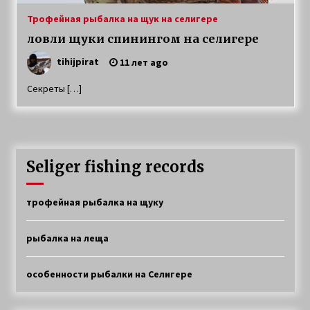
Ловля окуня и щуки на Селигере
Трофейная рыбалка на щук на селигере
4 года ago
ловли щуки спинингом на селигере
tihijpirat
11 лет ago
Особенности рыбалки на Селигере
Секреты […]
6 лет ago
Рыбалка на Селигере на щуку
6 лет ago
Seliger fishing records
Прибрежная щука
трофейная рыбалка на щуку
6 лет ago
рыбалка на леща
Особенности характера щуки
особенности рыбалки на Селигере
7 лет ago