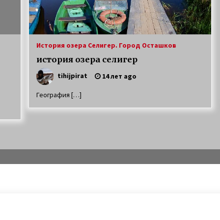
Приманки для щуки зимой
7 лет ago
История озера Селигер. Город Осташков
е
особенности ловли щуки
тролингом на селигере
история озера селигер
15 лет ago
tihijpirat
14 лет ago
География […]