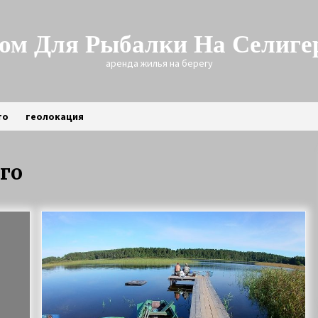
ом Для Рыбалки На Селиге
аренда жилья на берегу
то
геолокация
го
Трофейная щука зимой
3 года ago
Рыбалка на Селигере на щуку
6 лет ago