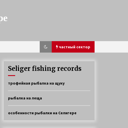
ре
частный сектор
Seliger fishing records
Ловля окуня и щуки на Селигере
трофейная рыбалка на щуку
4 года ago
рыбалка на леща
Прибрежная щука
6 лет ago
особенности рыбалки на Селигере