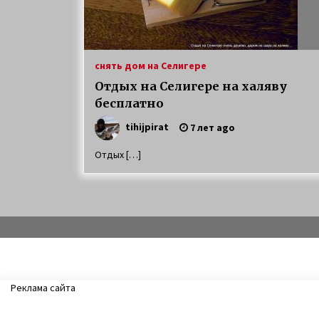
Особенности характера щуки
7 лет ago
снять дом на Селигере
рыбалка осенью на щуку Селигер
Отдых на Селигере на халяву
12 лет ago
бесплатно
tihijpirat
7 лет ago
Отдых […]
Реклама сайта