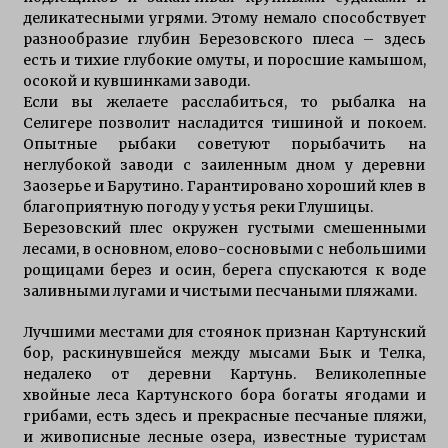
деликатесными угрями. Этому немало способствует
Приманки для щуки зимой
разнообразие глубин Березовского плеса – здесь
7 лет ago
есть и тихие глубокие омуты, и поросшие камышом,
осокой и кувшинками заводи.
Если вы желаете расслабиться, то рыбалка на
ловли щуки спинингом на селигере
Селигере позволит насладится тишиной и покоем.
11 лет ago
Опытные рыбаки советуют порыбачить на
неглубокой заводи с заиленным дном у деревни
Заозерье и Барутино. Гарантировано хороший клев в
рыбалка осенью на щуку Селигере
благоприятную погоду у устья реки Глушицы.
12 лет ago
Березовский плес окружен густыми смешенными
лесами, в основном, елово-сосновыми с небольшими
рощицами берез и осин, берега спускаются к воде
заливными лугами и чистыми песчаными пляжами.
особенности ловли щуки тролингом на
селигере
Лучшими местами для стоянок признан Картунский
15 лет ago
бор, раскинувшейся между мысами Бык и Телка,
недалеко от деревни Картунь. Великолепные
хвойные леса Картунского бора богаты ягодами и
грибами, есть здесь и прекрасные песчаные пляжи,
и живописные лесные озера, известные туристам