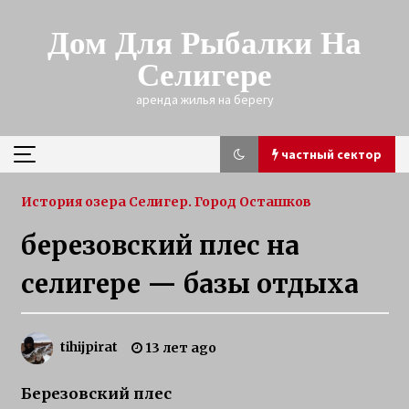
Skip
to
Дом Для Рыбалки На
content
Селигере
аренда жилья на берегу
частный сектор
частный сектор
История озера Селигер. Город Осташков
березовский плес на
зимняя рыбалка на щуку на Селигере
селигере — базы отдыха
3 года ago
Трофейная щука зимой
tihijpirat
13 лет ago
3 года ago
Березовский плес