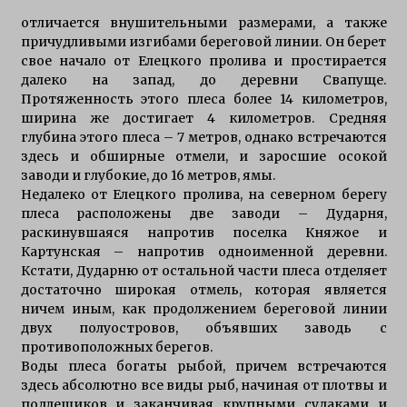
Ловля окуня и щуки на Селигере
отличается внушительными размерами, а также
4 года ago
причудливыми изгибами береговой линии. Он берет
свое начало от Елецкого пролива и простирается
далеко на запад, до деревни Свапуще.
Особенности рыбалки на Селигере
Протяженность этого плеса более 14 километров,
6 лет ago
ширина же достигает 4 километров. Средняя
глубина этого плеса – 7 метров, однако встречаются
здесь и обширные отмели, и заросшие осокой
заводи и глубокие, до 16 метров, ямы.
Рыбалка на Селигере на щуку
Недалеко от Елецкого пролива, на северном берегу
6 лет ago
плеса расположены две заводи – Дударня,
раскинувшаяся напротив поселка Княжое и
Картунская – напротив одноименной деревни.
Прибрежная щука
Кстати, Дударню от остальной части плеса отделяет
6 лет ago
достаточно широкая отмель, которая является
ничем иным, как продолжением береговой линии
двух полуостровов, объявших заводь с
Особенности характера щуки
противоположных берегов.
7 лет ago
Воды плеса богаты рыбой, причем встречаются
здесь абсолютно все виды рыб, начиная от плотвы и
подлещиков и заканчивая крупными судаками и