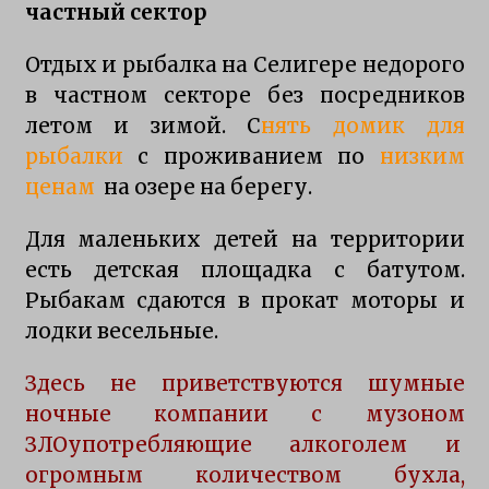
частный сектор
Ловля окуня и щуки на Селигере
4 года ago
Отдых и рыбалка на Селигере недорого
в частном секторе без посредников
Особенности рыбалки на Селигере
летом и зимой. С
нять домик для
6 лет ago
рыбалки
с проживанием по
низким
ценам
на озере на берегу.
Рыбалка на Селигере на щуку
Для маленьких детей на территории
6 лет ago
есть детская площадка с батутом.
Рыбакам сдаются в прокат моторы и
Прибрежная щука
лодки весельные.
6 лет ago
Здесь не приветствуются шумные
ночные компании с музоном
Особенности характера щуки
7 лет ago
ЗЛОупотребляющие алкоголем и
огромным количеством бухла,