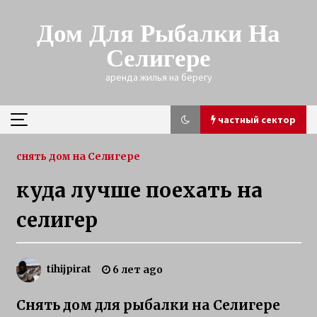
Skip
to
Дом Для Рыбалки На
content
Селигере
аренда жилья на берегу
частный сектор
частный сектор
снять дом на Селигере
куда лучше поехать на
зимняя рыбалка на щуку на Селигере
селигер
3 года ago
Трофейная щука зимой
tihijpirat
6 лет ago
3 года ago
Снять дом для рыбалки на Селигере