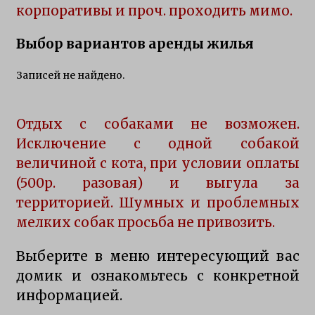
корпоративы и проч. проходить мимо.
Приманки для щуки зимой
7 лет ago
Выбор вариантов аренды жилья
Записей не найдено.
ловли щуки спинингом на селигере
11 лет ago
Отдых c собаками не возможен.
Исключение с одной собакой
рыбалка осенью на щуку Селигере
12 лет ago
величиной с кота, при условии оплаты
(500р. разовая) и выгула за
территорией. Шумных и проблемных
особенности ловли щуки тролингом на
селигере
мелких собак просьба не привозить.
15 лет ago
Выберите в меню интересующий вас
домик и ознакомьтесь с конкретной
информацией.