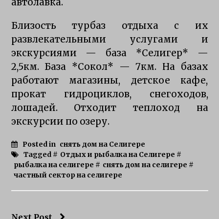
автолавка.
Близость турбаз отдыха с их
развлекательными услугами и
экскурсиями — база *Селигер* —
2,5км. База *Сокол* — 7км. На базах
работают магазины, детское кафе,
прокат гидроциклов, снегоходов,
лошадей. Отходит теплоход на
экскурсии по озеру.
Posted in
снять дом на Селигере
Tagged #
Отдых и рыбалка на Селигере
#
рыбалка на селигере
#
снять дом на селигере
#
частный сектор на селигере
Next Post