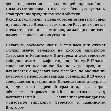
день перенесения святых мощей преподобного
Нила из Осташкова в Нило-Столобенскую пустынь,
стал третьим праздником этой обители.
Каждый год 9 июня, в день обретения святых мощей
преподобного Нила, со всех концов России в обитель
стекаются сотни паломников, желающих почтить
память великого Божия угодника.
Накануне, восьмого июня, в три часа дня служат
служат малую вечерню, на которой епископом
Тверским и Кашинским Виктором и духовенством
соборно читается акафист преподобному. В 17 часов
совершается всенощное бдение. Утро праздника
начинается с водосвятного молебна, по окончании
которого бывает исповедь для говеющих. В 10 часов
совершается праздничная Божественная литургия,
прежде чего, по древней традиции, весь остров
обтекает торжественный крестный ход,
возглавляемый священноархимандритом
монастыря епископом Тверским и Кашинским
Виктором.