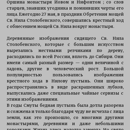
Оршина монастыря Иовом и Нифонтом ; со слов
старцев, знавших угодника и помнивших черты его
лица. Ежегодно 27 мая, в праздник Обретения мощей
Св. Нила Столобенского, совершались крестный ход
с обнесением мощей Св. Нила вокруг монастыря.
Деревянные изображения сидящего Св. Нила
Столобенского, которые с большим искусством
вырезались местными резчиками по дереву,
расходились по всей России, вплоть до Сибири. Они
имели самый разный размер — одни величиной с
ладонь, другие в человеческий рост. Большой
популярностью пользовались изображения
крестного хода в Нилову пустынь. Они широко
распространялись в виде раскрашенных лубков,
выпускались даже специальные чайные сервизы с
этими изображениями.
В годы Смуты бедная пустынь была дотла разорена
и сожжена и только благодаря чуду не исчезла с лица
земли, как это произошло, со многими другими
монастырями, деревнями и даже небольшими
городками. Жизнь здесь надолго замерла. Но свято