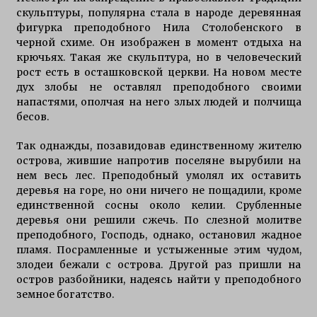
скульптуры, популярна стала в народе деревянная
фигурка преподобного Нила Столобенского в
черной схиме. Он изображен в момент отдыха на
крючьях. Такая же скульптура, но в человеческий
рост есть в осташковской церкви. На новом месте
дух злобы не оставлял преподобного своими
напастями, ополчая на него злых людей и полчища
бесов.
Так однажды, позавидовав единственному жителю
острова, жившие напротив поселяне вырубили на
нем весь лес. Преподобный умолял их оставить
деревья на горе, но они ничего не пощадили, кроме
единственной сосны около келии. Срубленные
деревья они решили сжечь. По слезной молитве
преподобного, Господь, однако, остановил жадное
пламя. Посрамленные и устыженные этим чудом,
злодеи бежали с острова. Другой раз пришли на
остров разбойники, надеясь найти у преподобного
земное богатство.