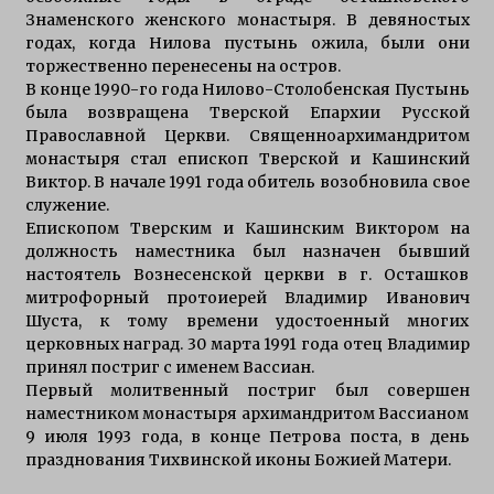
Знаменского женского монастыря. В девяностых
годах, когда Нилова пустынь ожила, были они
торжественно перенесены на остров.
В конце 1990-го года Нилово-Столобенская Пустынь
была возвращена Тверской Епархии Русской
Православной Церкви. Священноархимандритом
монастыря стал епископ Тверской и Кашинский
Виктор. В начале 1991 года обитель возобновила свое
служение.
Епископом Тверским и Кашинским Виктором на
должность наместника был назначен бывший
настоятель Вознесенской церкви в г. Осташков
митрофорный протоиерей Владимир Иванович
Шуста, к тому времени удостоенный многих
церковных наград. 30 марта 1991 года отец Владимир
принял постриг с именем Вассиан.
Первый молитвенный постриг был совершен
наместником монастыря архимандритом Вассианом
9 июля 1993 года, в конце Петрова поста, в день
празднования Тихвинской иконы Божией Матери.