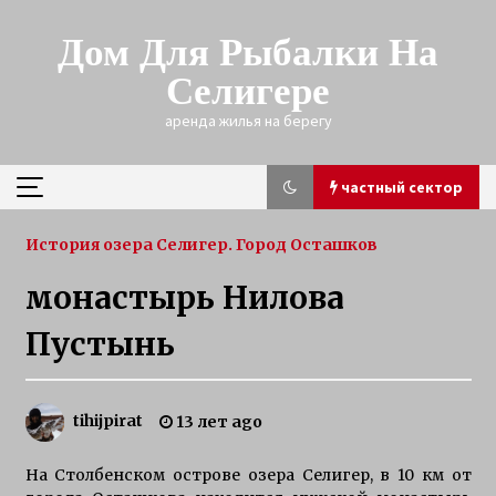
Skip
to
Дом Для Рыбалки На
content
Селигере
аренда жилья на берегу
частный сектор
частный сектор
История озера Селигер. Город Осташков
монастырь Нилова
зимняя рыбалка на щуку на Селигере
Пустынь
3 года ago
Трофейная щука зимой
tihijpirat
13 лет ago
3 года ago
На Столбенском острове озера Селигер, в 10 км от