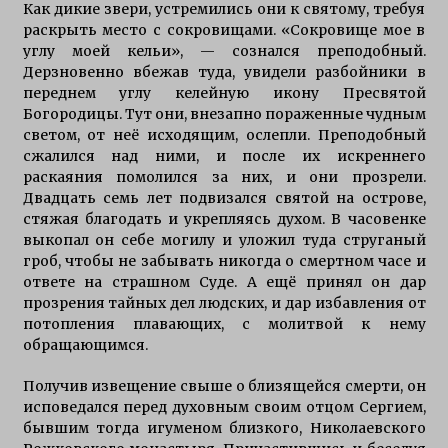
Как дикие звери, устремились они к святому, требуя
раскрыть место с сокровищами. «Сокровище мое в
углу моей кельи», — сознался преподобный.
Дерзновенно вбежав туда, увидели разбойники в
переднем углу келейную икону Пресвятой
Богородицы. Тут они, внезапно пораженные чудным
светом, от неё исходящим, ослепли. Преподобный
сжалился над ними, и после их искреннего
раскаяния помолился за них, и они прозрели.
Двадцать семь лет подвизался святой на острове,
стяжая благодать и укрепляясь духом. В часовенке
выкопал он себе могилу и уложил туда струганый
гроб, чтобы не забывать никогда о смертном часе и
ответе на страшном Суде. А ещё принял он дар
прозрения тайных дел людских, и дар избавления от
потопления плавающих, с молитвой к нему
обращающимся.
Получив извещение свыше о близящейся смерти, он
исповедался перед духовным своим отцом Сергием,
бывшим тогда игуменом близкого, Николаевского