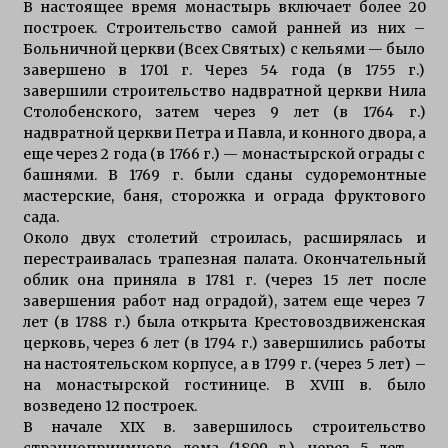
В настоящее время монастырь включает более 20
построек. Строительство самой ранней из них –
Больничной церкви (Всех Святых) с кельями — было
завершено в 1701 г. Через 54 года (в 1755 г.)
завершили строительство надвратной церкви Нила
Столобенского, затем через 9 лет (в 1764 г.)
надвратной церкви Петра и Павла, и конного двора, а
еще через 2 года (в 1766 г.) — монастырской ограды с
башнями. В 1769 г. были сданы судоремонтные
мастерские, баня, сторожка и ограда фруктового
сада.
Около двух столетий строилась, расширялась и
перестраивалась трапезная палата. Окончательный
облик она приняла в 1781 г. (через 15 лет после
завершения работ над оградой), затем еще через 7
лет (в 1788 г.) была открыта Крестовоздвиженская
церковь, через 6 лет (в 1794 г.) завершились работы
на настоятельском корпусе, а в 1799 г. (через 5 лет) –
на монастырской гостинице. В XVIII в. было
возведено 12 построек.
В начале XIX в. завершилось строительство