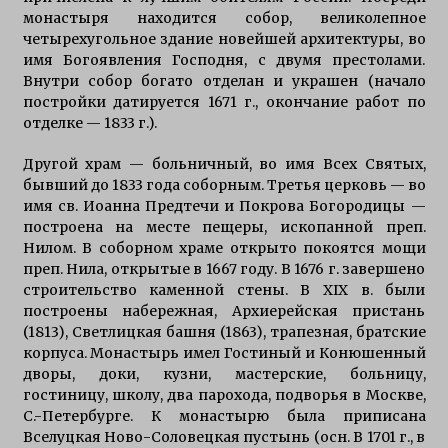
монастыря находится собор, великолепное
четырехугольное здание новейшей архитектуры, во
имя Богоявления Господня, с двумя престолами.
Внутри собор богато отделан и украшен (начало
постройки датируется 1671 г., окончание работ по
отделке — 1833 г.).
Другой храм — больничный, во имя Всех Святых,
бывший до 1833 года соборным. Третья церковь — во
имя св. Иоанна Предтечи и Покрова Богородицы —
построена на месте пещеры, ископанной преп.
Нилом. В соборном храме открыто покоятся мощи
преп. Нила, открытые в 1667 году. В 1676 г. завершено
строительство каменной стены. В ХIХ в. были
построены набережная, Архиерейская пристань
(1813), Светлицкая башня (1863), трапезная, братские
корпуса. Монастырь имел Гостиный и Конюшенный
дворы, доки, кузни, мастерские, больницу,
гостиницу, школу, два парохода, подворья в Москве,
С.-Петербурге. К монастырю была приписана
Вселуцкая Ново-Соловецкая пустынь (осн. В 1701 г., в