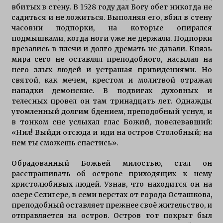
вбитых в стену. В 1528 году дал Богу обет никогда не
Приманки для щуки зимой
садиться и не ложиться. Выполняя его, вбил в стену
7 лет ago
часовни подпорки, на которые опирался
подмышками, когда ноги уже не держали. Подпорки
врезались в плечи и долго дремать не давали. Князь
ловли щуки спинингом на селигере
мира сего не оставлял преподобного, насылая на
11 лет ago
него злых людей и устрашая привидениями. Но
святой, как мечем, крестом и молитвой отражал
нападки демонские. В подвигах духовных и
телесных провел он там тринадцать лет. Однажды
рыбалка осенью на щуку Селигере
утомленный долгим бдением, преподобный уснул, и
12 лет ago
в тонком сне услыхал глас Божий, повелевавший:
«Нил! Выйди отсюда и иди на остров Столобный; на
нем ты сможешь спастись».
особенности ловли щуки тролингом на
селигере
Обрадованный Божьей милостью, стал он
15 лет ago
расспрашивать об острове приходящих к нему
христолюбивых людей. Узнав, что находится он на
озере Селигере, в семи верстах от города Осташкова,
преподобный оставляет прежнее своё жительство, и
отправляется на остров. Остров тот покрыт был