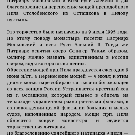
Патриарх Московский и Всея Руси Алексий II дал
благословение на перенесение мощей преподобного
Нила Столобенского из Осташкова в Нилову
пустынь.
Это торжество было назначено на 9 июля 1995 года.
По этому поводу монастырь посетил Патриарх
Московский и всея Руси Алексий II. Тогда же
Патриарх освятил озеро Селигер. Таким образом,
Селигер можно назвать единственным в России
озером, воды которого священны.
Обретение мощей прп. Нила празднуется ежегодно 9
июня н/ст., а Перенесение мощей — 9 июля; к этим
дням в монастыре собираются тысячи богомольцев
со всех концов России. Устраивается крестный ход
из г. Осташкова, который плывет в обитель на
теплоходе, украшенном разноцветными флагами, в
сопровождении целой флотилии больших и малых
судов, наполненных народом. Мощи прп. Нила
обносятся вокруг монастыря, и служится
торжественная литургия.
По благословению Святейшего Патриарха 9 июля —