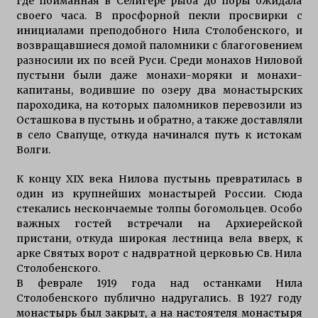
где пойманная в Селигере рыба до поры ожидала
своего часа. В просфорной пекли просвирки с
инициалами преподобного Нила Столобенского, и
возвращавшиеся домой паломники с благоговением
разносили их по всей Руси. Среди монахов Ниловой
пустыни были даже монахи-моряки и монахи-
капитаны, водившие по озеру два монастырских
пароходика, на которых паломников перевозили из
Осташкова в пустынь и обратно, а также доставляли
в село Свапуще, откуда начинался путь к истокам
Волги.
К концу XIX века Нилова пустынь превратилась в
один из крупнейших монастырей России. Сюда
стекались нескончаемые толпы богомольцев. Особо
важных гостей встречали на Архиерейской
пристани, откуда широкая лестница вела вверх, к
арке Святых ворот с надвратной церковью Св. Нила
Столобенского.
В феврале 1919 года над останками Нила
Столобенского публично надругались. В 1927 году
монастырь был закрыт, а на настоятеля монастыря