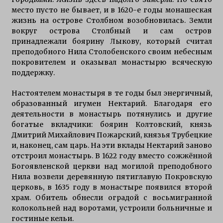
место пусто не бывает, и в 1620-е годы монашеская
жизнь на острове Столбном возобновилась. Земли
вокруг острова Столбный и сам остров
принадлежали боярину Лыкову, который считал
преподобного Нила Столобенского своим небесным
покровителем и оказывал монастырю всяческую
поддержку.
Настоятелем монастыря в те годы был энергичный,
образованный игумен Нектарий. Благодаря его
деятельности в монастырь потянулись и другие
богатые вкладчики: боярин Колтовский, князь
Дмитрий Михайлович Пожарский, князья Трубецкие
и, наконец, сам царь. На эти вклады Нектарий заново
отстроил монастырь. В 1622 году вместо сожжённой
Богоявленской церкви над могилой преподобного
Нила возвели деревянную пятиглавую Покровскую
церковь, в 1635 году в монастыре появился второй
храм. Обитель обнесли оградой с восьмигранной
колокольней над воротами, устроили больничные и
гостиные кельи.