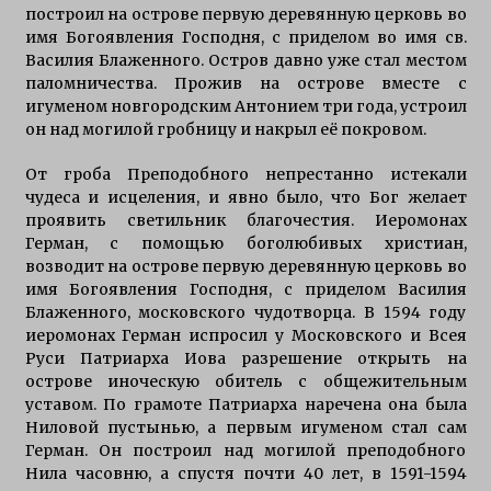
построил на острове первую деревянную церковь во
имя Богоявления Господня, с приделом во имя св.
Василия Блаженного. Остров давно уже стал местом
паломничества. Прожив на острове вместе с
игуменом новгородским Антонием три года, устроил
он над могилой гробницу и накрыл её покровом.
От гроба Преподобного непрестанно истекали
чудеса и исцеления, и явно было, что Бог желает
проявить светильник благочестия. Иеромонах
Герман, с помощью боголюбивых христиан,
возводит на острове первую деревянную церковь во
имя Богоявления Господня, с приделом Василия
Блаженного, московского чудотворца. В 1594 году
иеромонах Герман испросил у Московского и Всея
Руси Патриарха Иова разрешение открыть на
острове иноческую обитель с общежительным
уставом. По грамоте Патриарха наречена она была
Ниловой пустынью, а первым игуменом стал сам
Герман. Он построил над могилой преподобного
Нила часовню, а спустя почти 40 лет, в 1591-1594