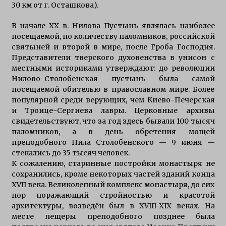
30 км от г. Осташкова).
В начале ХХ в. Нилова Пустынь являлась наиболее
посещаемой, по количеству паломников, российской
святыней и второй в мире, после Гроба Господня.
Представители тверского духовенства в унисон с
местными историками утверждают: до революции
Нилово-Столобенская пустынь была самой
посещаемой обителью в православном мире. Более
популярной среди верующих, чем Киево-Печерская
и Троице-Сергиева лавры. Церковные архивы
свидетельствуют, что за год здесь бывали 100 тысяч
паломников, а в день обретения мощей
преподобного Нила Столобенского — 9 июня —
стекались до 35 тысяч человек.
К сожалению, старинные постройки монастыря не
сохранились, кроме некоторых частей зданий конца
XVII века. Великолепный комплекс монастыря, до сих
пор поражающий стройностью и красотой
архитектуры, возведён был в XVIII-XIX веках. На
месте пещеры преподобного позднее была