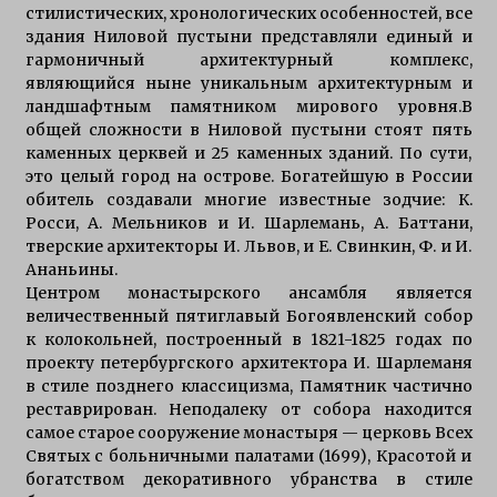
стилистических, хронологических особенностей, все
здания Ниловой пустыни представляли единый и
гармоничный архитектурный комплекс,
являющийся ныне уникальным архитектурным и
ландшафтным памятником мирового уровня.В
общей сложности в Ниловой пустыни стоят пять
каменных церквей и 25 каменных зданий. По сути,
это целый город на острове. Богатейшую в России
обитель создавали многие известные зодчие: К.
Росси, А. Мельников и И. Шарлемань, А. Баттани,
тверские архитекторы И. Львов, и Е. Свинкин, Ф. и И.
Ананьины.
Центром монастырского ансамбля является
величественный пятиглавый Богоявленский собор
к колокольней, построенный в 1821-1825 годах по
проекту петербургского архитектора И. Шарлеманя
в стиле позднего классицизма, Памятник частично
реставрирован. Неподалеку от собора находится
самое старое сооружение монастыря — церковь Всех
Святых с больничными палатами (1699), Красотой и
богатством декоративного убранства в стиле