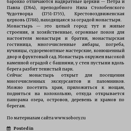
барокко отличаются надвратные церкви — Петра и
Павла (1764), преподобного Нила Столобенского
Чудотворца (1751-1755), Крестовоздвиженская
церковь (1788), находящаяся за оградой монастыря.
Монастырь — это целый город: тут и жилые
строения, и хозяйственные, огромные покои для
настоятеля монастыря и братии, монастырская
гостиница, многочисленные амбары, погреба,
кучницы, судоремонтные мастерские, конюшенный
двор и фруктовый сад. Монастырь окружен высокой
каменной оградой с башнями, у стен пустыни вдоль
берега разбит тенистый парк.
Сейчас монастырь открыт для посещения
многочисленных экскурсантов и паломников.
Можно посетить храм, приложиться к мощам,
подняться на колокольню, откуда открывается
панорама озера, островов, деревень и храмов по
берегам.
По материалам сайта www.sobory.ru
Posted in