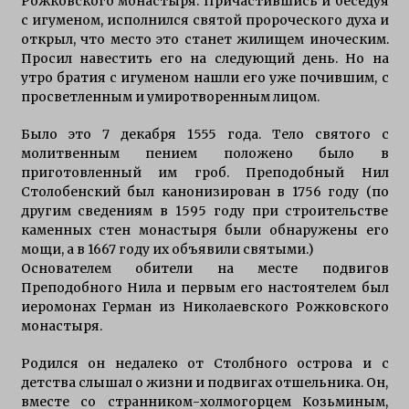
Рожковского монастыря. Причастившись и беседуя
с игуменом, исполнился святой пророческого духа и
открыл, что место это станет жилищем иноческим.
Просил навестить его на следующий день. Но на
утро братия с игуменом нашли его уже почившим, с
просветленным и умиротворенным лицом.
Было это 7 декабря 1555 года. Тело святого с
молитвенным пением положено было в
приготовленный им гроб. Преподобный Нил
Столобенский был канонизирован в 1756 году (по
другим сведениям в 1595 году при строительстве
каменных стен монастыря были обнаружены его
мощи, а в 1667 году их объявили святыми.)
Основателем обители на месте подвигов
Преподобного Нила и первым его настоятелем был
иеромонах Герман из Николаевского Рожковского
монастыря.
Родился он недалеко от Столбного острова и с
детства слышал о жизни и подвигах отшельника. Он,
вместе со странником-холмогорцем Козьминым,