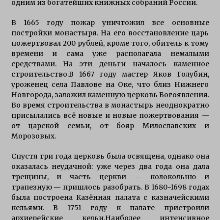
одним из богатейших книжных собраний России.
В 1665 году пожар уничтожил все основные
постройки монастыря. На его восстановление царь
пожертвовал 200 рублей, кроме того, обитель к тому
времени и сама уже располагала немалыми
средствами. На эти деньги началось каменное
строительство.В 1667 году мастер Яков Голубин,
уроженец села Павлове на Оке, что близ Нижнего
Новгорода, заложил каменную церковь Богоявления.
Во время строительства в монастырь неоднократно
присылались всё новые и новые пожертвования —
от царской семьи, от бояр Милославских и
Морозовых.
Спустя три года церковь была освящена, однако она
оказалась неудачной: уже через два года она дала
трещины, и часть церкви — колокольню и
трапезную — пришлось разобрать. В 1680-1698 годах
была построена Казённая палата с казначейскими
кельями. В 1751 году к палате пристроили
архиерейские кельи.Наиболее интенсивное