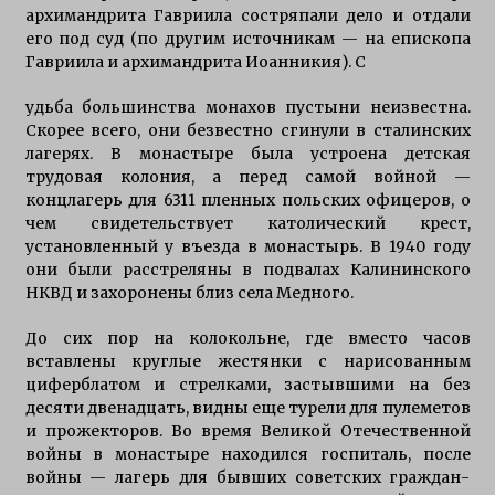
архимандрита Гавриила состряпали дело и отдали
его под суд (по другим источникам — на епископа
Гавриила и архимандрита Иоанникия). С
удьба большинства монахов пустыни неизвестна.
Скорее всего, они безвестно сгинули в сталинских
лагерях. В монастыре была устроена детская
трудовая колония, а перед самой войной —
концлагерь для 6311 пленных польских офицеров, о
чем свидетельствует католический крест,
установленный у въезда в монастырь. В 1940 году
они были расстреляны в подвалах Калининского
НКВД и захоронены близ села Медного.
До сих пор на колокольне, где вместо часов
вставлены круглые жестянки с нарисованным
циферблатом и стрелками, застывшими на без
десяти двенадцать, видны еще турели для пулеметов
и прожекторов. Во время Великой Отечественной
войны в монастыре находился госпиталь, после
войны — лагерь для бывших советских граждан-