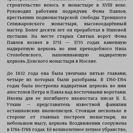
строительство велось в монастыре в XVIII веке.
Руководил работами подрядчик Фома Павлов,
крестьянин подмонастырской слободы Троицкого
Селижаровского монастыря, высокоодарённый
мастер. Более десяти лет он проработал в Ниловой
пустыни. На месте старых Святых ворот Фома
Павлов возвел в 1751 — 1755 годах каменную
надвратную церковь во имя преподобного Нила
Столобенского, напоминающую надвратную
церковь Донского монастыря в Москве.
До 1832 года она была увенчана пятью главами,
четыре из которых были разобраны. В 1760-1764
годах была построена надвратная церковь во имя
апостолов Петра и Павла над восточными воротами.
Иконы для ее погибшего иконостаса писал Б. Е.
Уткин — представитель известной фамилии
осташковских иконописцев. Стоящая несколько в
стороне от главных построек монастыря, на
небольшом мысу, церковь Воздвижения сооружена
в 1784-1788 годах. Её великолепное лепное убранство,