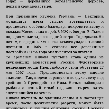
годах — деревянную Богоявленскую церковь,
первый храм монастыря.
При приемнике игумена Германа, — Нектарии,
монастырь начал быстро возвышаться и
процветать, особенно благодаря покровительству и
вкладам Московских царей. В 1629 г. боярин Б. Лыков
подарил монастырю соседний остров Городомлю. Но
потом, с середины XVIII века начался упадок Ниловой
пустыни. В 1665 г. сгорели все деревянные
постройки. С 1764 года она числится за штатом.
Со временем Нилова пустынь стала одним из
крупнейших монастырей России. Чудотворные
нетленные мощи Преподобного были обретены 27
мая 1667 года. Предшествовали этому многие
знамения. Так, видели горящую в воздухе свечу над
гробницей Преподобного Нила. Ночью наблюдали
рыбаки огненный столб над монастырем, затем
спустившийся на землю.
Нилова пустынь по зданиям своим и в настоящее
время, после десятилетий разрухи, может быть
причислена к лучшим обителям России. Посреди