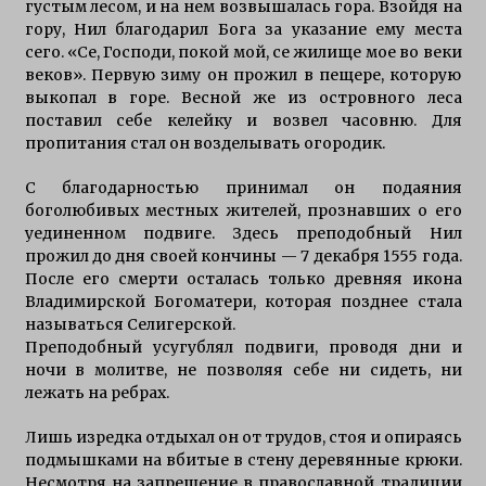
густым лесом, и на нем возвышалась гора. Взойдя на
гору, Нил благодарил Бога за указание ему места
сего. «Се, Господи, покой мой, се жилище мое во веки
веков». Первую зиму он прожил в пещере, которую
выкопал в горе. Весной же из островного леса
поставил себе келейку и возвел часовню. Для
пропитания стал он возделывать огородик.
С благодарностью принимал он подаяния
боголюбивых местных жителей, прознавших о его
уединенном подвиге. Здесь преподобный Нил
прожил до дня своей кончины — 7 декабря 1555 года.
После его смерти осталась только древняя икона
Владимирской Богоматери, которая позднее стала
называться Селигерской.
Преподобный усугублял подвиги, проводя дни и
ночи в молитве, не позволяя себе ни сидеть, ни
лежать на ребрах.
Лишь изредка отдыхал он от трудов, стоя и опираясь
подмышками на вбитые в стену деревянные крюки.
Несмотря на запрещение в православной традиции