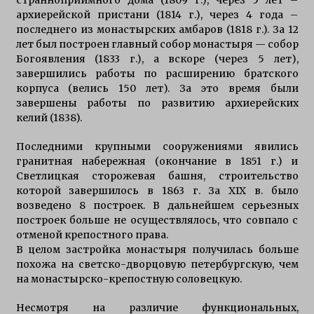
странноприимного дома (1809 г.), через 5 лет –
архиерейской пристани (1814 г.), через 4 года –
последнего из монастырских амбаров (1818 г.). За 12
лет был построен главный собор монастыря — собор
Богоявления (1833 г.), а вскоре (через 5 лет),
завершились работы по расширению братского
корпуса (велись 150 лет). За это время были
завершены работы по развитию архиерейских
келий (1838).
Последними крупными сооружениями явились
гранитная набережная (окончание в 1851 г.) и
Светлицкая сторожевая башня, строительство
которой завершилось в 1863 г. За XIX в. было
возведено 8 построек. В дальнейшем серьезных
построек больше не осуществлялось, что совпало с
отменой крепостного права.
В целом застройка монастыря получилась больше
похожа на светско-дворцовую петербургскую, чем
на монастырско-крепостную соловецкую.
Несмотря на различие функциональных,