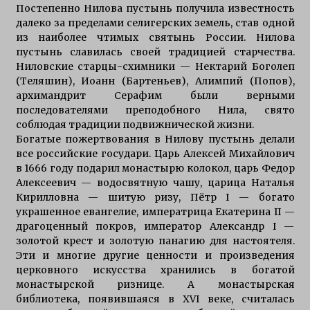
Постепенно Нилова пустынь получила известность
далеко за пределами селигерских земель, став одной
из наиболее чтимых святынь России. Нилова
пустынь славилась своей традицией старчества.
Ниловские старцы-схимники — Нектарий Боголеп
(Теляшин), Иоанн (Бартеньев), Алимпий (Попов),
архимандрит Серафим были верными
последователями преподобного Нила, свято
соблюдая традиции подвижнической жизни.
Богатые пожертвования в Нилову пустынь делали
все российские государи. Царь Алексей Михайлович
в 1666 году подарил монастырю колокол, царь Федор
Алексеевич — водосвятную чашу, царица Наталья
Кирилловна — шитую ризу, Пётр I — богато
украшенное евангелие, императрица Екатерина II —
драгоценный покров, император Александр I —
золотой крест и золотую панагию для настоятеля.
Эти и многие другие ценности и произведения
церковного искусства хранились в богатой
монастырской ризнице. А монастырская
библиотека, появившаяся в XVI веке, считалась