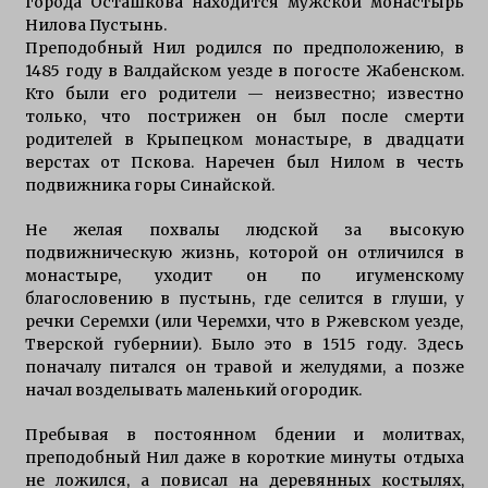
города Осташкова находится мужской монастырь
Ловля окуня и щуки на Селигере
Нилова Пустынь.
4 года ago
Преподобный Нил родился по предположению, в
1485 году в Валдайском уезде в погосте Жабенском.
Кто были его родители — неизвестно; известно
только, что пострижен он был после смерти
Особенности рыбалки на Селигере
родителей в Крыпецком монастыре, в двадцати
6 лет ago
верстах от Пскова. Наречен был Нилом в честь
подвижника горы Синайской.
Рыбалка на Селигере на щуку
Не желая похвалы людской за высокую
6 лет ago
подвижническую жизнь, которой он отличился в
монастыре, уходит он по игуменскому
благословению в пустынь, где селится в глуши, у
Прибрежная щука
речки Серемхи (или Черемхи, что в Ржевском уезде,
6 лет ago
Тверской губернии). Было это в 1515 году. Здесь
поначалу питался он травой и желудями, а позже
начал возделывать маленький огородик.
Особенности характера щуки
Пребывая в постоянном бдении и молитвах,
7 лет ago
преподобный Нил даже в короткие минуты отдыха
не ложился, а повисал на деревянных костылях,