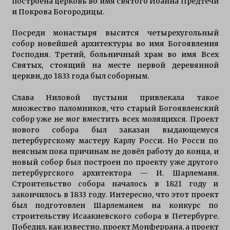
построена церковь во имя святого Иоанна Предтечи
и Покрова Богородицы.
Посреди монастыря высится четырехугольный
собор новейшей архитектуры во имя Богоявления
Господня. Третий, больничный храм во имя Всех
Святых, стоящий на месте первой деревянной
церкви, до 1833 года был соборным.
Слава Ниловой пустыни привлекала такое
множество паломников, что старый Богоявленский
собор уже не мог вместить всех молящихся. Проект
нового собора был заказан выдающемуся
петербургскому мастеру Карлу Росси. Но Росси по
неясным пока причинам не довёл работу до конца, и
новый собор был построен по проекту уже другого
петербургского архитектора — И. Шарлеманя.
Строительство собора началось в 1821 году и
закончилось в 1833 году. Интересно, что этот проект
был подготовлен Шарлеманем на конкурс по
строительству Исаакиевского собора в Петербурге.
Победил, как известно, проект Монферрана, а проект