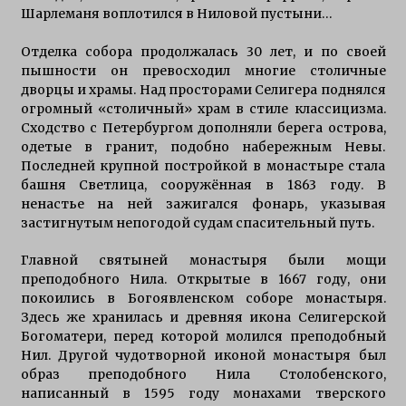
Шарлеманя воплотился в Ниловой пустыни…
Отделка собора продолжалась 30 лет, и по своей
пышности он превосходил многие столичные
дворцы и храмы. Над просторами Селигера поднялся
огромный «столичный» храм в стиле классицизма.
Сходство с Петербургом дополняли берега острова,
одетые в гранит, подобно набережным Невы.
Последней крупной постройкой в монастыре стала
башня Светлица, сооружённая в 1863 году. В
ненастье на ней зажигался фонарь, указывая
застигнутым непогодой судам спасительный путь.
Главной святыней монастыря были мощи
преподобного Нила. Открытые в 1667 году, они
покоились в Богоявленском соборе монастыря.
Здесь же хранилась и древняя икона Селигерской
Богоматери, перед которой молился преподобный
Нил. Другой чудотворной иконой монастыря был
образ преподобного Нила Столобенского,
написанный в 1595 году монахами тверского