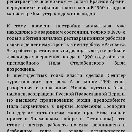
репатриантов, в основном — солдат Красной Армии,
вернувшихся из фашистского плена. В 1960-е годы в
монастыре был устроен дом инвалидов.
К тому времени постройки монастыря уже
находились в аварийном состоянии. Только в 1970-е
годы в обители начались реставрационные работы в
связи с решением устроить в ней турбазу «Рассвет».
Эти работы растянулись на двадцать лет, и ещё были
далеки до завершения, когда в 1990 году обитель
преподобного Нила Столобенского была
возрождена.
В шестидесятых годах власти сделали Селигер
туристическим центром. А в конце 1990 года,
разоренная и поруганная Нилова пустынь была,
наконец, возвращена Русской Православной Церкви.
По высшему произволению, мощи преподобного
Нила сохранились в церкви Вознесения Господня
(по другим источникам мощи прп. Нила нашли
приют в Знаменском соборе г. Осташкова), что
стоит в центре рабочего поселка, возникшего в
безбожные годы в ограде осташковского