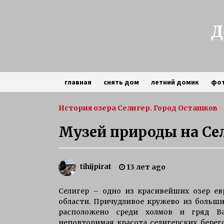
Skip
to
content
Д
главная
снять дом
летний домик
фо
частный сектор
История озера Селигер. Город Осташков
Музей природы на Се
зимняя рыбалка на щуку на
Селигере
3 года ago
tihijpirat
13 лет ago
Особенности рыбалки на
Селигер – одно из красивейших озер ев
Селигере
области. Причудливое кружево из больши
6 лет ago
расположено среди холмов и гряд Ва
неповторимая красота селигерских берего