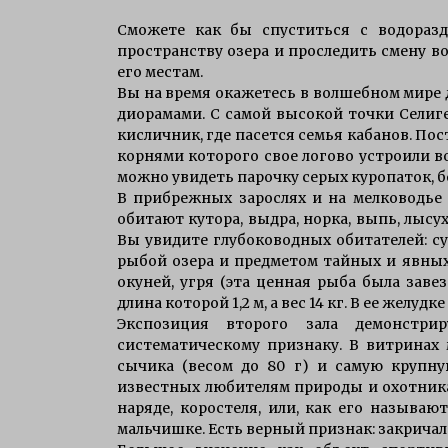
Сможете как бы спуститься с водоразд
пространству озера и проследить смену в
его местам.
Вы на время окажетесь в волшебном мире
диорамами. С самой высокой точки Селиге
кисличник, где пасется семья кабанов. Пос
корнями которого свое логово устроили в
можно увидеть парочку серых куропаток, 
В прибрежных зарослях и на мелководье 
обитают кутора, выдра, норка, выпь, лысу
Вы увидите глубоководных обитателей: с
рыбой озера и предметом тайных и явных
окуней, угря (эта ценная рыба была заве
длина которой 1,2 м, а вес 14 кг. В ее желуд
Экспозиция второго зала демонстри
систематическому признаку. В витринах
сычика (весом до 80 г) и самую крупну
известных любителям природы и охотникам
наряде, коростеля, или, как его называю
мальчишке. Есть верный признак: закричал 