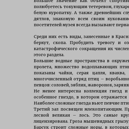
Большое значение как объект спорти
полюбуетесь токующим тетеревом, глухаре
белую куропатку. А также древнейших спу
дятлов, знакомую всем своим куковани
посетителей музея всегда вызывают перн
Среди них есть виды, занесенные в Красн
беркут, скопа. Пробудить тревогу и о
катастрофического сокращения их числен
этого раздела.
Большие водные пространства в окружен
пролета, множество водоплавающих птиц
показаны чайки, серая цапля, кваква
многочисленный отряд птиц – воробьино
певцов: соловей, зяблик, жаворонок, зарянка
Не менее интересна коллекция гнезд и
особенное гнездо, в котором отражается 
Наиболее сложные гнезда вьют певчие пти
Третий зал посвящен млекопитающим. П
лесной великан – лось. Это самые кру
лицензирована. Гроза мышевидных грызун
Барсук строит сложные норы, в которых