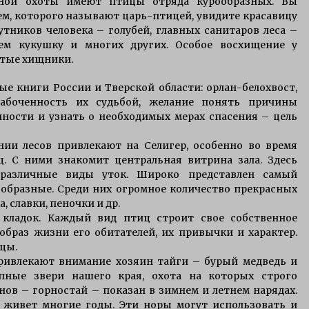
вной охоты имеют птицы отряда курообразных. Вы
м, которого называют царь-птицей, увидите красавицу
тников человека – голубей, главных санитаров леса –
ем кукушку и многих других. Особое восхищение у
атые хищники.
ые книги России и Тверской области: орлан-белохвост,
забоченность их судьбой, желание понять причины
ности и узнать о необходимых мерах спасения – цель
ии лесов привлекают на Селигер, особенно во время
. С ними знакомит центральная витрина зала. Здесь
, различные виды уток. Широко представлен самый
образные. Среди них огромное количество прекрасных
, славки, пеночки и др.
 кладок. Каждый вид птиц строит свое собственное
образ жизни его обитателей, их привычки и характер.
цы.
ривлекают внимание хозяин тайги – бурый медведь и
пные звери нашего края, охота на которых строго
ов – горностай – показан в зимнем и летнем нарядах.
 живет многие годы. Эти норы могут использовать и