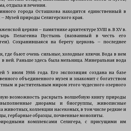
Приманки для щуки зимой
а, отдыха и лечения.
7 лет ago
аринного города Осташкова находится единственный в
 – Музей природы Селигерского края.
женской церкви – памятнике архитектуре XVIII в. В XV в.
е
особенности ловли щуки
тролингом на селигере
тырь Пелагеина Пустынь (названный в честь его
15 лет ago
геи). Сохранившаяся на берегу церковь – последнее
, где бьют очень сильные, холодные ключи. Вода в нем
я в ней. Раньше здесь была мельница. Минеральная вода
й 5 июля 1986 года. Его экспозиция создана на базе
венного объединенного музея и знакомит с богатством
отным и растительным миром этого чудесного озерного
льную возможность раскрыть волшебную книгу природы
и выполненные диорамы и биогруппы, живописные
а животных, коллекции насекомых, в том числе редкие и
ды, гербарные образцы, почвенные монолиты.
риродными комплексами Селигера, с присущими им