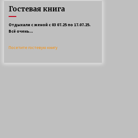
ловли щуки спинингом на
Гостевая книга
селигере
11 лет ago
Отдыхали с женой с 03 07.25 по 17.07.25.
Всё очень...
Посетите гостевую книгу