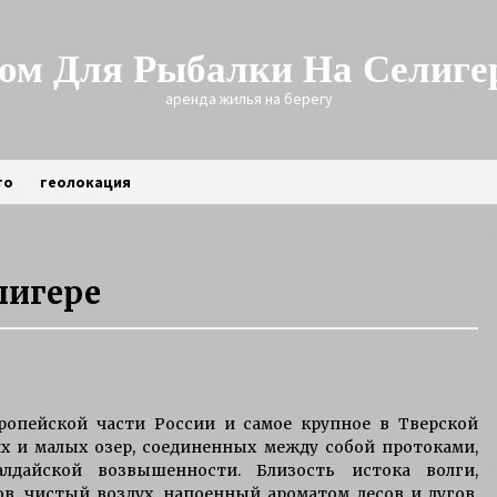
ом Для Рыбалки На Селиге
аренда жилья на берегу
то
геолокация
лигере
Трофейная щука зимой
3 года ago
Рыбалка на Селигере на щуку
ропейской части России и самое крупное в Тверской
6 лет ago
х и малых озер, соединенных между собой протоками,
лдайской возвышенности. Близость истока волги,
в, чистый воздух, напоенный ароматом лесов и лугов,