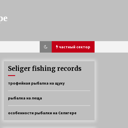
ре
частный сектор
Seliger fishing records
Ловля окуня и щуки на Селигере
трофейная рыбалка на щуку
4 года ago
рыбалка на леща
Прибрежная щука
6 лет ago
особенности рыбалки на Селигере