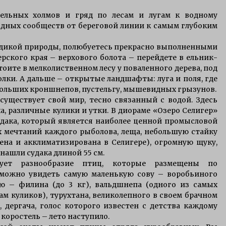
ельных холмов и гряд по лесам и лугам к водному
одных сообществ от береговой линии к самым глубоким
 дикой природы, полюбуетесь прекрасно выполненными
рского края – верхового болота – перейдете в ельник-
тоите в мелколиственном лесу у поваленного дерева, под
олки. А дальше – открытые ландшафты: луга и поля, где
больших кроншнепов, пустельгу, мышевидных грызунов.
существует свой мир, тесно связанный с водой. Здесь
ха, различные кулики и утки. В диораме «Озеро Селигер»
удака, который является наиболее ценной промысловой
 мечтаний каждого рыболова, леща, небольшую стайку
зена и акклиматизирована в Селигере), огромную щуку,
ке нашли судака длиной 55 см.
рует разнообразие птиц, которые размещены по
 можно увидеть самую маленькую сову – воробьиного
ю – филина (до 3 кг), вальдшнепа (одного из самых
 куликов), турухтана, великолепного в своем брачном
т, дергача, голос которого известен с детства каждому
коростель – лето наступило.