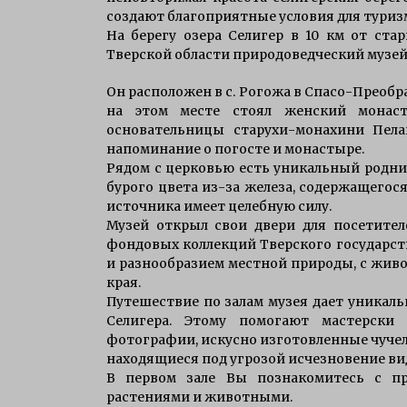
Особенности характера щуки
создают благоприятные условия для туризм
7 лет ago
На берегу озера Селигер в 10 км от ст
Тверской области природоведческий музей
Он расположен в с. Рогожа в Спасо-Преобра
рыбалка осенью на щуку Селигер
на этом месте стоял женский монас
12 лет ago
основательницы старухи-монахини Пела
напоминание о погосте и монастыре.
Рядом с церковью есть уникальный родник
бурого цвета из-за железа, содержащегос
источника имеет целебную силу.
Музей открыл свои двери для посетителе
фондовых коллекций Тверского государст
и разнообразием местной природы, с жив
края.
Путешествие по залам музея дает уника
Селигера. Этому помогают мастерск
фотографии, искусно изготовленные чучел
находящиеся под угрозой исчезновение ви
В первом зале Вы познакомитесь с п
растениями и животными.