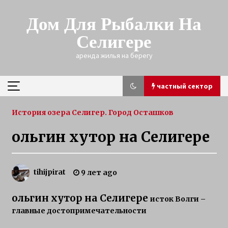
Skip
to
Дом Для Рыбалки На
content
Селигере
аренда жилья на берегу
частный сектор
частный сектор
История озера Селигер. Город Осташков
ольгин хутор на Селигере
зимняя рыбалка на щуку на Селигере
3 года ago
tihijpirat
9 лет ago
Трофейная щука зимой
ольгин хутор на Селигере
исток Волги –
3 года ago
главные достопримечательности