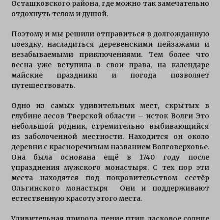
Осташковского района, где можно так замечательно
Ловля окуня и щуки на Селигере
отдохнуть телом и душой.
4 года ago
Поэтому и мы решили отправиться в долгожданную
поездку, насладиться деревенскими пейзажами и
Особенности рыбалки на Селигере
незабываемыми приключениями. Тем более что
6 лет ago
весна уже вступила в свои права, на календаре
майские праздники и погода позволяет
путешествовать.
Рыбалка на Селигере на щуку
Одно из самых удивительных мест, скрытых в
6 лет ago
глубине лесов Тверской области – исток Волги Это
небольшой родник, стремительно выбивающийся
из заболоченной местности. Находится он около
Прибрежная щука
деревни с красноречивым названием Волговерховье.
6 лет ago
Она была основана ещё в 1740 году после
упразднения мужского монастыря. С тех пор эти
места находятся под покровительством сестёр
Особенности характера щуки
Ольгинского монастыря Они и поддерживают
7 лет ago
естественную красоту этого места.
Удивительная природа, пение птиц, ласковое солнце