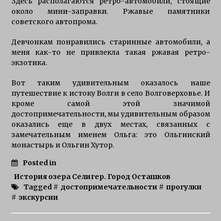
Здесь располагаются ретро-автомобили, стоящие
около мини-заправки. Ржавые памятники
советского автопрома.
Девчонкам понравились старинные автомобили, а
меня как-то не привлекла такая ржавая ретро-
экзотика.
Вот таким удивительным оказалось наше
путешествие к истоку Волги в село Волговерховье. И
кроме самой этой значимой
достопримечательности, мы удивительным образом
оказались еще в двух местах, связанных с
замечательным именем Ольга: это Ольгинский
монастырь и Ольгин Хутор.
Posted in
История озера Селигер. Город Осташков
Tagged #
достопримечательности
#
прогулки
#
экскурсии