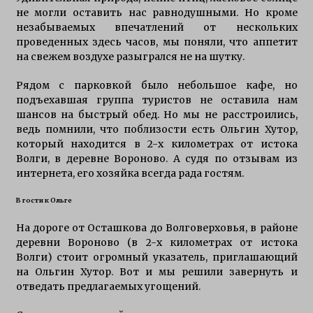
не могли оставить нас равнодушными. Но кроме
Приманки для щуки зимой
незабываемых впечатлений от нескольких
7 лет ago
проведенных здесь часов, мы поняли, что аппетит
на свежем воздухе разыгрался не на шутку.
ловли щуки спинингом на селигере
Рядом с парковкой было небольшое кафе, но
11 лет ago
подъехавшая группа туристов не оставила нам
шансов на быстрый обед. Но мы не расстроились,
ведь помнили, что поблизости есть Ольгин Хутор,
который находится в 2-х километрах от истока
рыбалка осенью на щуку Селигере
Волги, в деревне Вороново. А судя по отзывам из
12 лет ago
интернета, его хозяйка всегда рада гостям.
В гости к Ольге
особенности ловли щуки тролингом на
селигере
На дороге от Осташкова до Волговерховья, в районе
15 лет ago
деревни Вороново (в 2-х километрах от истока
Волги) стоит огромный указатель, приглашающий
на Ольгин Хутор. Вот и мы решили завернуть и
отведать предлагаемых угощений.