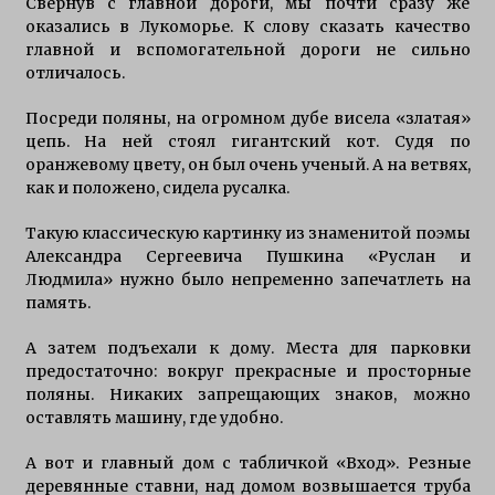
Свернув с главной дороги, мы почти сразу же
оказались в Лукоморье. К слову сказать качество
главной и вспомогательной дороги не сильно
отличалось.
Посреди поляны, на огромном дубе висела «златая»
цепь. На ней стоял гигантский кот. Судя по
оранжевому цвету, он был очень ученый. А на ветвях,
как и положено, сидела русалка.
Такую классическую картинку из знаменитой поэмы
Александра Сергеевича Пушкина «Руслан и
Людмила» нужно было непременно запечатлеть на
память.
А затем подъехали к дому. Места для парковки
предостаточно: вокруг прекрасные и просторные
поляны. Никаких запрещающих знаков, можно
оставлять машину, где удобно.
А вот и главный дом с табличкой «Вход». Резные
деревянные ставни, над домом возвышается труба