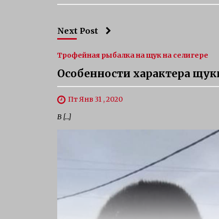
Next Post
Трофейная рыбалка на щук на селигере
Особенности характера щук
Пт Янв 31 , 2020
В […]