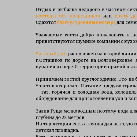
Особенности характера щуки
Отдых и рыбалка недорого в частном сек
7 лет ago
коттедж без посредников
или
снять д
Сдаются
благоустроенные номера
для семе
рыбалка осенью на щуку Селигер
Уважаемые гости добро пожаловать к н
12 лет ago
приветствуются шумные компании с музо
Частный дом
расположен на второй линии о
г.Осташков по дороге на Волговерховье. 
купания в озере. С территории прямой выхо
Принимаем гостей круглогодично, Это не б
Участок огорожен. Питание предусматрива
– газ, горячая и холодная вода, холодил
оборудование для приготовления ухи и ко
Залив Гуща мелководныи поэтому вода для
глубина до 22 метров.
На территории есть стоянка для авто, уют
детская площадка.
Есть возможность попариться и отдохну