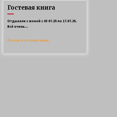
ловли щуки спинингом на
Гостевая книга
селигере
11 лет ago
Отдыхали с женой с 03 07.25 по 17.07.25.
Всё очень...
Посетите гостевую книгу