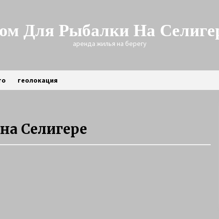
ом Для Рыбалки На Селиге
аренда жилья на берегу
то
геолокация
 на Селигере
Трофейная щука зимой
3 года ago
Рыбалка на Селигере на щуку
6 лет ago