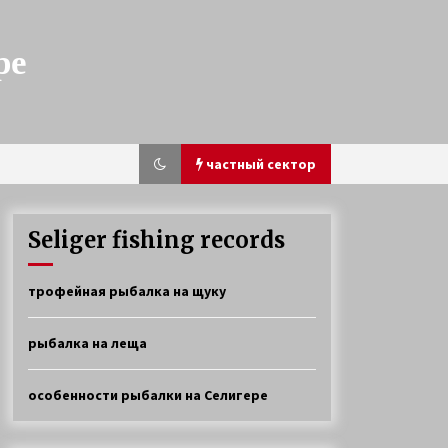
ре
частный сектор
Seliger fishing records
Ловля окуня и щуки на Селигере
трофейная рыбалка на щуку
4 года ago
рыбалка на леща
Прибрежная щука
6 лет ago
особенности рыбалки на Селигере