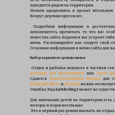
находится рядом на территории.
Можем предложить в прокат вёсельную л
Вокруг деревни кругом лес.
Подробная информация в достаточном
неполенитесь прочитать то что вас осо
новостях сайта. Надеемся вас устроит гиб
июнь. Распланируйте как следует свой 
Основная информация в меню сайта для вас
Выбор вариантов аренды жилья
Отдых и рыбалка недорого в частном сек
коттедж без посредников
или
снять д
Сдаются
благоустроенные номера
для се
Реальные фото
и
отзывы
можно посмотреть
Ошибка: Вид
6a7ebcdwg2
может не существ
Для маленьких детей на территории есть 
моторы и лодки весельные.
Кто в первый раз решил выехать на отдых 