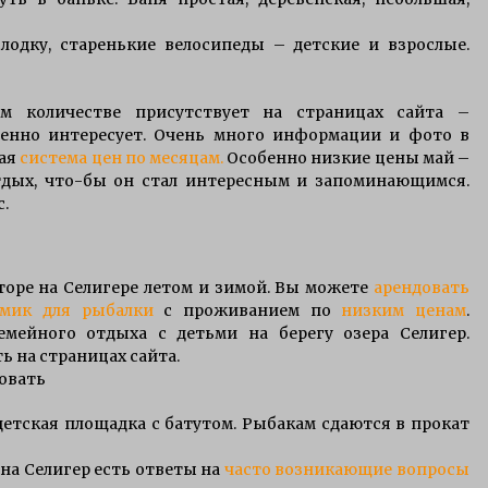
одку, старенькие велосипеды – детские и взрослые.
 количестве присутствует на страницах сайта –
бенно интересует. Очень много информации и фото в
кая
система цен по месяцам.
Особенно низкие цены май –
отдых, что-бы он стал интересным и запоминающимся.
.
торе на Селигере летом и зимой. Вы можете
арендовать
омик для рыбалки
с проживанием по
низким ценам
.
мейного отдыха с детьми на берегу озера Селигер.
 на страницах сайта.
овать
детская площадка с батутом. Рыбакам сдаются в прокат
на Селигер есть ответы на
часто возникающие вопросы