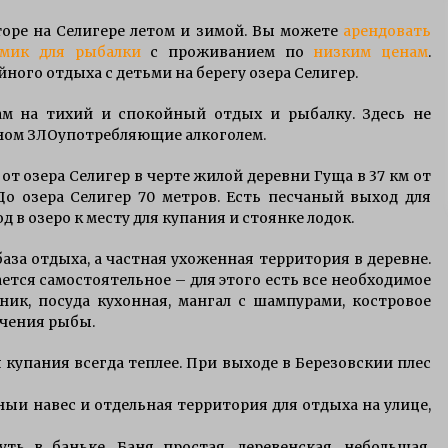
Приманки для щуки зимой
торе на Селигере летом и зимой. Вы можете
арендовать
7 лет ago
омик для рыбалки
с проживанием по
низким ценам
.
йного отдыха с детьми на берегу озера Селигер.
е
особенности ловли щуки
ам на тихий и спокойный отдых и рыбалку. Здесь не
тролингом на селигере
ном ЗЛОупотребляющие алкоголем.
15 лет ago
т озера Селигер в черте жилой деревни Гуща в 37 км от
До озера Селигер 70 метров. Есть песчаный выход для
д в озеро к месту для купания и стоянке лодок.
аза отдыха, а частная ухоженная территория в деревне.
ется самостоятельное – для этого есть все необходимое
ьник, посуда кухонная, мангал с шампурами, костровое
пчения рыбы.
 купания всегда теплее. При выходе в Березовскии плес
ныи навес и отдельная территория для отдыха на улице,
ть в баньке. Баня простая, деревенская, небольшая,