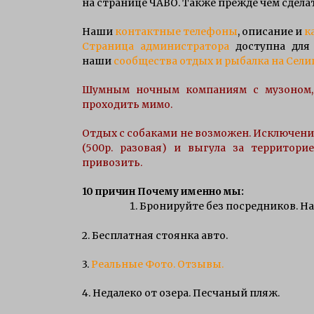
на странице ЧАВО. Также прежде чем сдела
Наши
контактные телефоны
, описание и
к
Страница администратора
доступна для 
наши
сообщества отдых и рыбалка на Сели
Шумным ночным компаниям c музоном, 
проходить мимо.
Отдых c собаками не возможен. Исключение
(500р. разовая) и выгула за территор
привозить.
10 причин Почему именно мы:
Бронируйте без посредников.
На
2. Бесплатная стоянка авто.
3.
Реальные Фото.
Отзывы.
4. Недалеко от озера. Песчаный пляж.