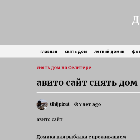
Skip
to
content
Д
главная
снять дом
летний домик
фо
частный сектор
снять дом на Селигере
авито сайт снять дом
зимняя рыбалка на щуку на
Селигере
3 года ago
tihijpirat
7 лет ago
Особенности рыбалки на
авито сайт
Селигере
6 лет ago
Домики для рыбалки с проживанием